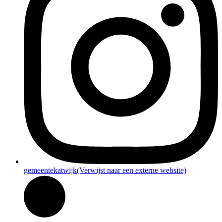
gemeentekatwijk
(Verwijst naar een externe website)