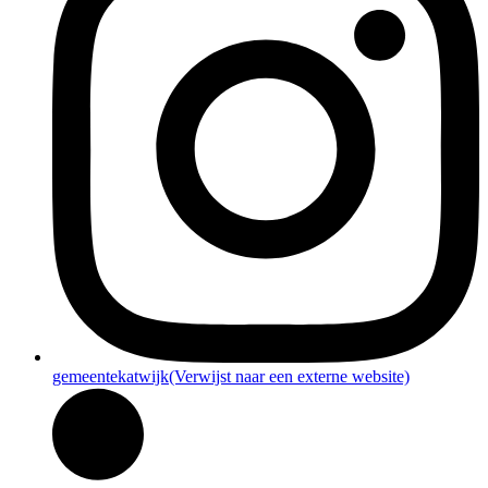
gemeentekatwijk
(Verwijst naar een externe website)