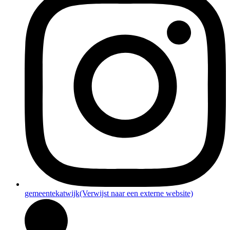
gemeentekatwijk
(Verwijst naar een externe website)