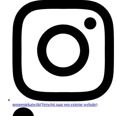
gemeentekatwijk
(Verwijst naar een externe website)